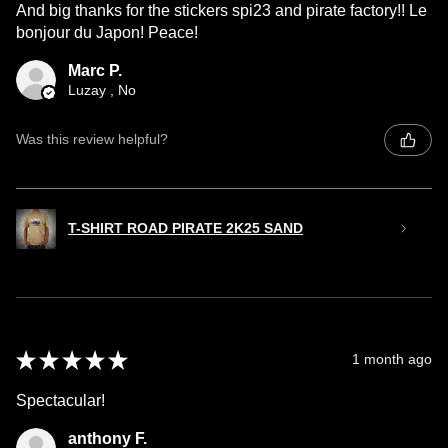
And big thanks for the stickers spi23 and pirate factory!! Le
bonjour du Japon! Peace!
Marc P.
Luzay , No
Was this review helpful?
T-SHIRT ROAD PIRATE 2K25 SAND
★
★
★
★
★
1 month ago
Spectacular!
anthony F.