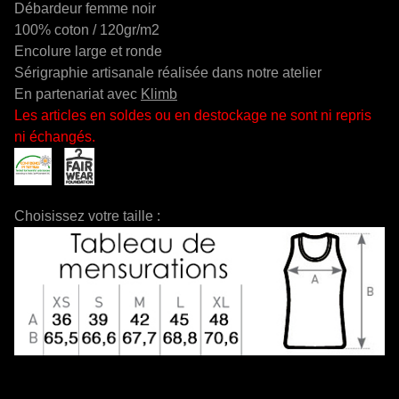
Débardeur femme noir
100% coton / 120gr/m2
Encolure large et ronde
Sérigraphie artisanale réalisée dans notre atelier
En partenariat avec
Klimb
Les articles en soldes ou en destockage ne sont ni repris
ni échangés.
Choisissez votre taille :