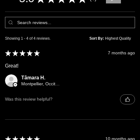
4
Showing 1 - 4 of 4 reviews.
Sort By:
★
★
★
★
★
7 months ago
Great!
Tâmara H.
Montpellier, Occitanie
Was this review helpful?
★
★
★
★
★
10 months ago