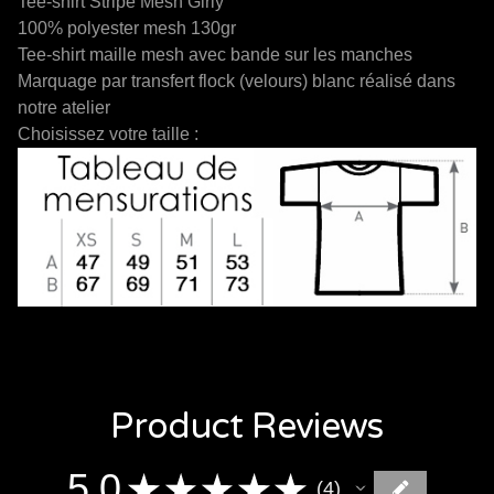
Tee-shirt Stripe Mesh Girly
100% polyester mesh 130gr
Tee-shirt maille mesh avec bande sur les manches
Marquage par transfert flock (velours) blanc réalisé dans
notre atelier
Choisissez votre taille :
Product Reviews
5.0
★
★
★
★
★
4