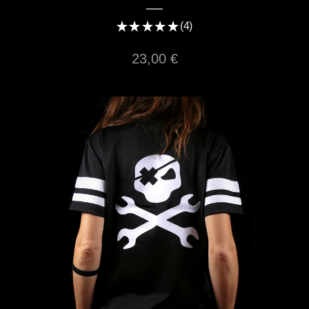
★
★
★
★
★
4
4
23,00
€